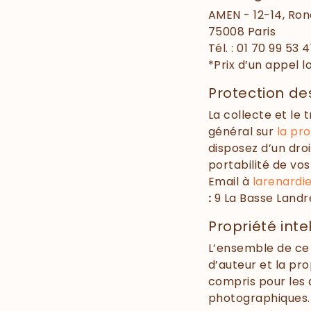
AMEN - 12-14, Ro
75008 Paris
Tél. : 01 70 99 53 4
*Prix d’un appel l
Protection d
La collecte et le
général sur
la pr
disposez d’un droi
portabilité de vo
Email à
larenardi
:
9 La Basse Landr
Propriété inte
L’ensemble de ce s
d’auteur et la pro
compris pour les
photographiques.