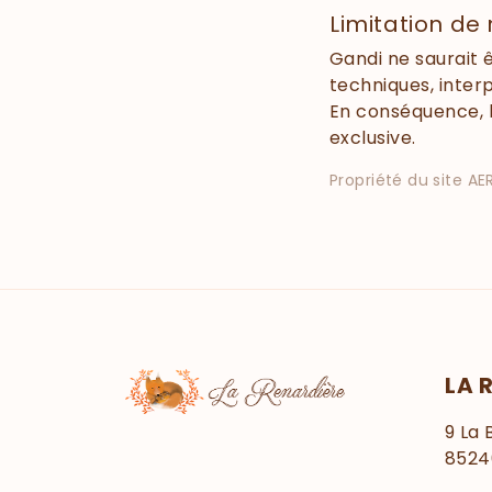
Limitation de
Gandi ne saurait 
techniques, inter
En conséquence, l’
exclusive.
Propriété du site A
LA 
9 La
8524