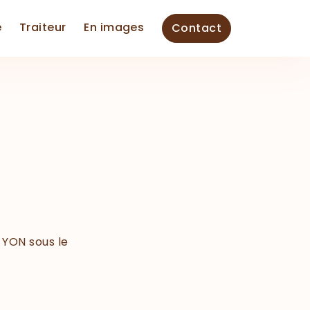
e
Traiteur
En images
Contact
 YON sous le