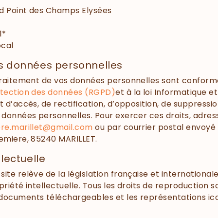
nd Point des Champs Elysées
1*
ocal
es données personnelles
 traitement de vos données personnelles sont confor
otection des données (RGPD)
et à la loi Informatique e
t d’accès, de rectification, d’opposition, de suppressi
s données personnelles. Pour exercer ces droits, adres
ere.marillet@gmail.com
ou par courrier postal envoyé
emiere, 85240 MARILLET.
llectuelle
ite relève de la législation française et internationale 
priété intellectuelle. Tous les droits de reproduction s
 documents téléchargeables et les représentations i