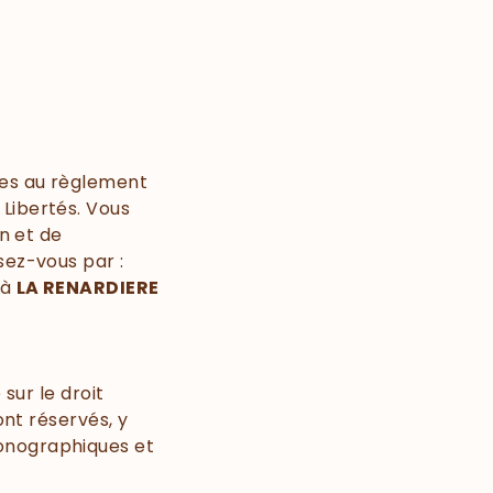
mes au règlement
t Libertés. Vous
on et de
sez-vous par :
 à
LA RENARDIERE
sur le droit
ont réservés, y
conographiques et