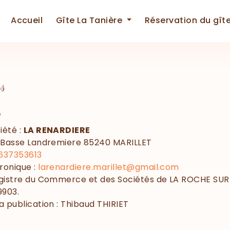
Accueil
Gîte La Tanière
Réservation du gît
es
e
iété :
LA RENARDIERE
a Basse Landremiere 85240 MARILLET
637353613
ronique :
larenardiere.marillet@gmail.com
egistre du Commerce et des Sociétés de LA ROCHE SUR
9903.
a publication : Thibaud THIRIET